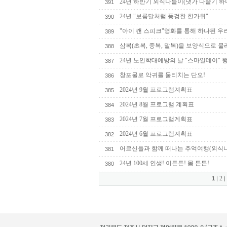
24년 하반기 외식나들이(냇가 다슬기 하나
391
24년 "보름달처럼 풍겅한 한가위"
390
"아이 캔 스피크"영화를 통해 하나된 우
389
삼복(초복, 중복, 말복)을 보양식으로 
388
24년 노인학대예방의 날 "스마일데이" 
387
창포물로 악귀를 물리치는 단오!
386
2024년 9월 프로그램계획표
385
2024년 8월 프로그램 계획표
384
2024년 7월 프로그램계획표
383
2024년 6월 프로그램계획표
382
어르신들과 함께 떠나는 추억여행(외식
381
24년 100세 인생! 이튼튼! 몸 튼튼!
380
2
1
|
|